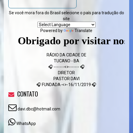
Se você mora fora do Brasil selecione o país para tradução do
site
Powered by
Translate
Obrigado por visitar nosso s
RÁDIO DA CIDADE DE
TUCANO - BA
🎧 -------<>------- 🎧
DIRETOR
PASTOR DAVI
🎧 FUNDADA-<>-16/11/2019 🎧
CONTATO
davi.dbc@hotmail.com
WhatsApp