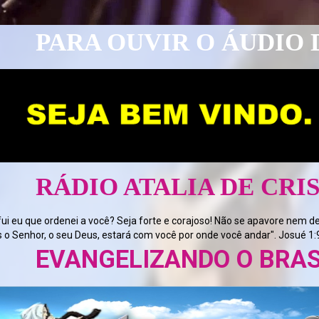
R O ÁUDIO DA TV CLIQUE
LIA DE CRISTO
fui eu que ordenei a você? Seja forte e corajoso! Não se apavore nem d
s o Senhor, o seu Deus, estará com você por onde você andar". Josué 1:
NDO O BRASIL E O MUNDO