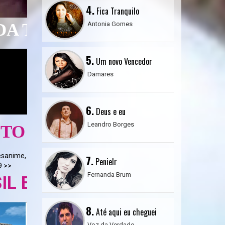
4.
Fica Tranquilo
Antonia Gomes
 NO ÍCONE DO ALTO-FAL
5.
Um novo Vencedor
Damares
6.
Deus e eu
Leandro Borges
esanime,
7.
Penielr
9 >>
Fernanda Brum
8.
Até aqui eu cheguei
Voz da Verdade