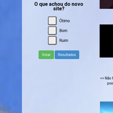
O que achou do novo
site?
PARA OUVI
Ótimo
Bom
Ruim
Votar
Resultados
RÁDIO ATA
<> Não 
poi
EVANGELIZA