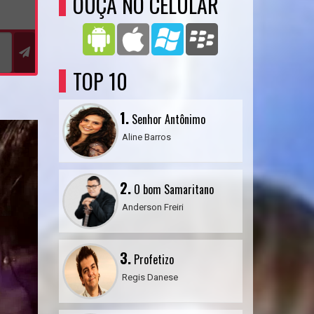
OUÇA NO CELULAR
TOP 10
1.
Senhor Antônimo
Aline Barros
2.
O bom Samaritano
Anderson Freiri
3.
Profetizo
Regis Danese