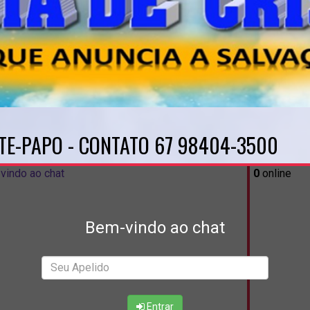
TE-PAPO - CONTATO 67 98404-3500
vindo ao chat
0
online
Bem-vindo ao chat
Entrar