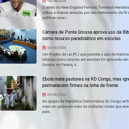
06/08/2026
O atleta do New England Patriots, TreVeyon Henders
voltou a chamar atenção por seu testemunho de fé
publicar uma r...
Câmara de Ponta Grossa aprova uso da Bíb
como recurso paradidático em escolas
06/08/2026
Um Projeto de Lei (PL) que permite o uso de história
bíblicas como recurso em escolas foi aprovado em
Grossa, no Paraná, n...
Ebola mata pastores na RD Congo, mas igr
permanecem firmes na linha de frente
05/08/2026
As igrejas da República Democrática do Congo enf
mais um golpe em meio às múltiplas crises que as
país...