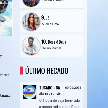
9.
Jó
Midian Lima
10.
Deus é Deus
Delino Marçal
em
ÚLTIMO RECADO
almente
TUCANO - BA
09/09/2025
Atalaia de Cristo
Jesus,
Olá ouvinte,seja bem-vido
a nossa radio e que Deus