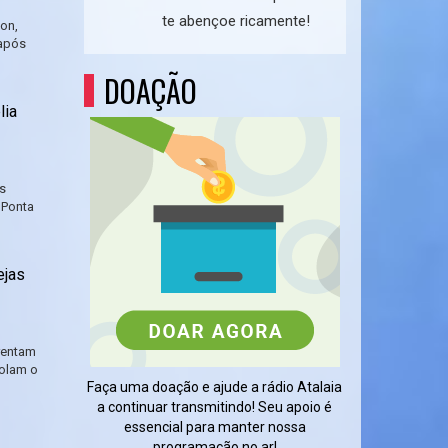
te abençoe ricamente!
on,
 após
DOAÇÃO
lia
s
 Ponta
ejas
rentam
solam o
Faça uma doação e ajude a rádio Atalaia
a continuar transmitindo! Seu apoio é
essencial para manter nossa
programação no ar!