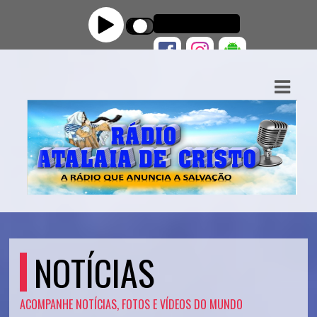
ASTS
IAS
IA
DOS
RAMAÇÃO
TOS
E
NOTÍCIAS
E
ACOMPANHE NOTÍCIAS, FOTOS E VÍDEOS DO MUNDO
ATO