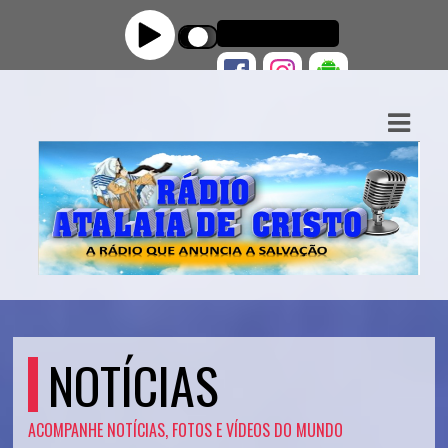
ASTS
IAS
IA
DOS
RAMAÇÃO
TOS
E
NOTÍCIAS
E
ACOMPANHE NOTÍCIAS, FOTOS E VÍDEOS DO MUNDO
ATO